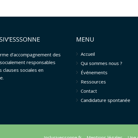
SIV’ESSSONNE
MENU
Accueil
orme d’accompagnement des
 socialement responsables
Qui sommes nous ?
s clauses sociales en
Événements
e.
Ressources
Contact
Candidature spontanée
Inclusivessonne.fr –
Mentions légales
– Une 