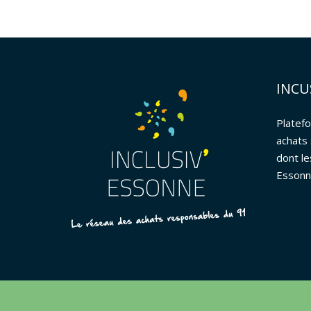
INCU
Platef
achats
dont le
Essonn