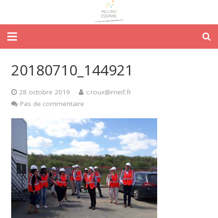
20180710_144921
28 octobre 2019
c.roux@meif.fr
Pas de commentaire